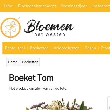
Home
Bloemenabonnement
Openingstijden
Instagra
Bestel snel
Boeketten
Veldboeketten
Rozen
Plan
Home
Boeketten
Boeket Tom
Het product kan afwijken van de foto.